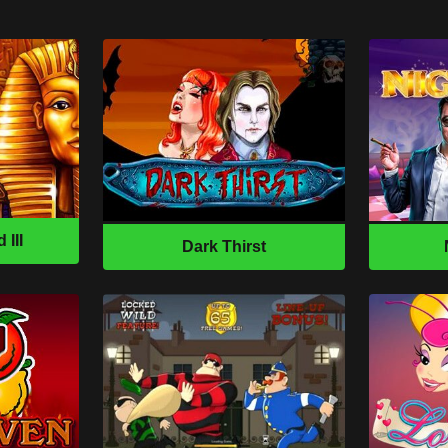
nus senza deposito
 III
Dark Thirst