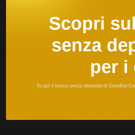
Scopri su
senza dep
per i
Scopri il bonus senza deposito di GekoBet Casi