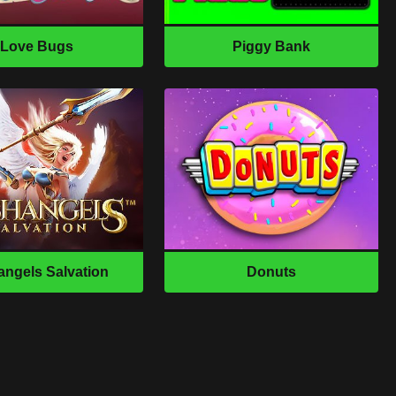
Love Bugs
Piggy Bank
angels Salvation
Donuts