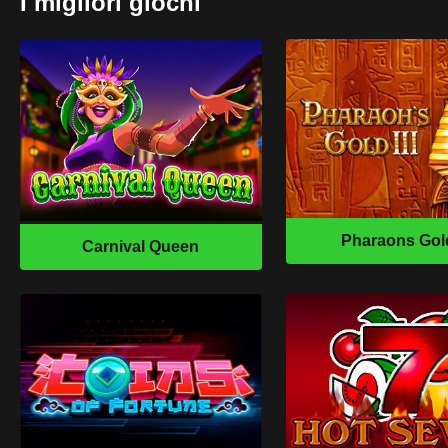
I migliori giochi
Ci sono limiti di tempo entro i quali puoi utilizzare il bo
Termini e condizioni comuni da tenere a mente
Massimizza le tue vittorie con il bonus
Pharaons Gold
Carnival Queen