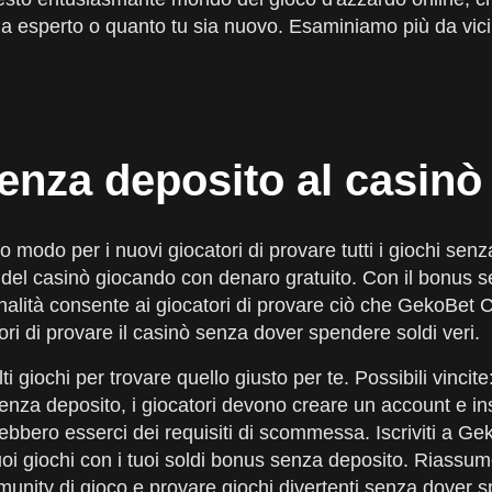
sia esperto o quanto tu sia nuovo. Esaminiamo più da vic
enza deposito al casinò
modo per i nuovi giocatori di provare tutti i giochi sen
del casinò giocando con denaro gratuito. Con il bonus sen
onalità consente ai giocatori di provare ciò che GekoBet C
i di provare il casinò senza dover spendere soldi veri.
ti giochi per trovare quello giusto per te. Possibili vincit
 senza deposito, i giocatori devono creare un account e in
rebbero esserci dei requisiti di scommessa. Iscriviti a G
tuoi giochi con i tuoi soldi bonus senza deposito. Riass
munity di gioco e provare giochi divertenti senza dover spe