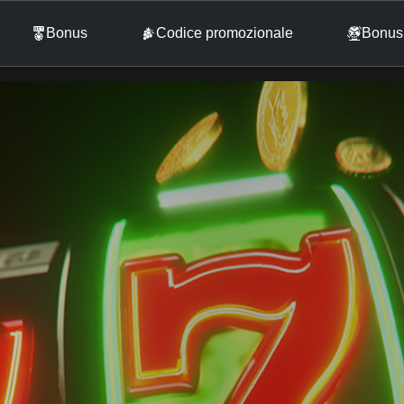
Bonus
Codice promozionale
Bonus
o