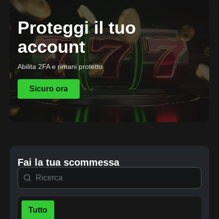
Proteggi il tuo
account
Abilita 2FA e rimani protetto
Sicuro ora
Fai la tua scommessa
Tutto