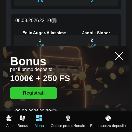
1.8
2
08.08.2026
22:10
Felix Auger-Aliassime
Jannik Sinner
1
2
1.85
1.95
Bonus
08.08.2026
17:50
per il primo deposito
1000€ + 250 FS
Miami Heat
Chicago Bulls
1
X
2
1.85
3.2
2.1
Registrati
08.08.2026
20:30
Leeds United
Newcastle United
App
Bonus
Menù
Codice promozionale
Bonus senza deposito
1
X
2