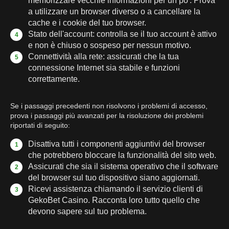
memorizzare vecchie informazioni per un po'. Prova
a utilizzare un browser diverso o a cancellare la
cache e i cookie del tuo browser.
Stato dell'account: controlla se il tuo account è attivo
e non è chiuso o sospeso per nessun motivo.
Connettività alla rete: assicurati che la tua
connessione Internet sia stabile e funzioni
correttamente.
Se i passaggi precedenti non risolvono i problemi di accesso,
prova i passaggi più avanzati per la risoluzione dei problemi
riportati di seguito:
Disattiva tutti i componenti aggiuntivi del browser
che potrebbero bloccare la funzionalità del sito web.
Assicurati che sia il sistema operativo che il software
del browser sul tuo dispositivo siano aggiornati.
Ricevi assistenza chiamando il servizio clienti di
GekoBet Casino. Racconta loro tutto quello che
devono sapere sul tuo problema.