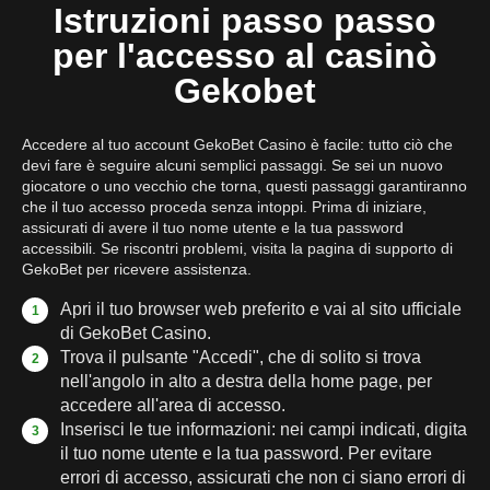
Istruzioni passo passo
per l'accesso al casinò
Gekobet
Accedere al tuo account GekoBet Casino è facile: tutto ciò che
devi fare è seguire alcuni semplici passaggi. Se sei un nuovo
giocatore o uno vecchio che torna, questi passaggi garantiranno
che il tuo accesso proceda senza intoppi. Prima di iniziare,
assicurati di avere il tuo nome utente e la tua password
accessibili. Se riscontri problemi, visita la pagina di supporto di
GekoBet per ricevere assistenza.
Apri il tuo browser web preferito e vai al sito ufficiale
di GekoBet Casino.
Trova il pulsante "Accedi", che di solito si trova
nell'angolo in alto a destra della home page, per
accedere all'area di accesso.
Inserisci le tue informazioni: nei campi indicati, digita
il tuo nome utente e la tua password. Per evitare
errori di accesso, assicurati che non ci siano errori di