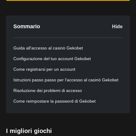
Sommario
Hide
Guida all'accesso al casinò Gekobet
Configurazione del tuo account Gekobet
Come registrarsi per un account
Istruzioni passo passo per l'accesso al casinò Gekobet
Risoluzione dei problemi di accesso
Come reimpostare la password di Gekobet
Impostazione dell'autenticazione a due fattori (2fa)
Accesso da dispositivi mobili
I migliori giochi
Verifica dell'account