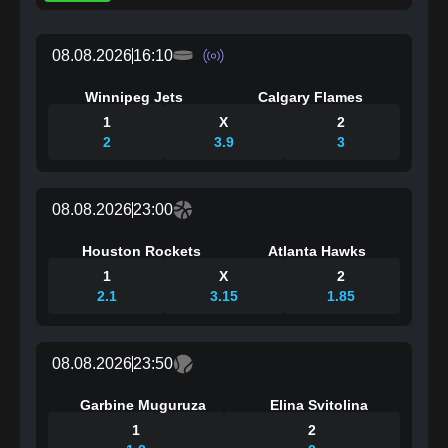
08.08.2026
16:10
Winnipeg Jets
Calgary Flames
1
X
2
2
3.9
3
08.08.2026
23:00
Houston Rockets
Atlanta Hawks
1
X
2
2.1
3.15
1.85
08.08.2026
23:50
Garbine Muguruza
Elina Svitolina
1
2