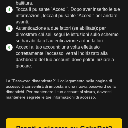
battitura.
Tocca il pulsante "Accedi". Dopo aver inserito le tue
informazioni, tocca il pulsante "Accedi" per andare
avanti.
Autenticazione a due fattori (se abilitata): per
dimostrare chi sei, segui le istruzioni sullo schermo
se hai abilitato l'autenticazione a due fattori.
Accedi al tuo account: una volta effettuato
correttamente l'accesso, verrai indirizzato alla
dashboard del tuo account, dove potrai iniziare a
giocare.
La "Password dimenticata?" il collegamento nella pagina di
accesso ti consentirà di impostare una nuova password se la
dimentichi. Per mantenere il tuo account al sicuro, dovresti
mantenere segrete le tue informazioni di accesso.