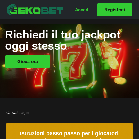
Accedi
Registrati
Richiedi il tuo jackpot
oggi stesso
Gioca ora
Casa
Login
Istruzioni passo passo per i giocatori