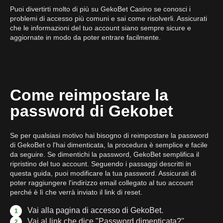
Puoi divertirti molto di più su GekoBet Casino se conosci i
problemi di accesso più comuni e sai come risolverli. Assicurati
che le informazioni del tuo account siano sempre sicure e
aggiornate in modo da poter entrare facilmente.
Come reimpostare la
password di Gekobet
Se per qualsiasi motivo hai bisogno di reimpostare la password
di GekoBet o l'hai dimenticata, la procedura è semplice e facile
da seguire. Se dimentichi la password, GekoBet semplifica il
ripristino del tuo account. Seguendo i passaggi descritti in
questa guida, puoi modificare la tua password. Assicurati di
poter raggiungere l'indirizzo email collegato al tuo account
perché è lì che verrà inviato il link di reset.
Vai alla pagina di accesso di GekoBet.
Vai al link che dice "Password dimenticata?"