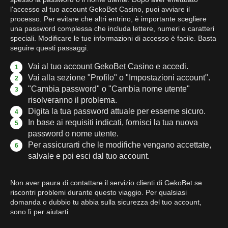
l'accesso al tuo account GekoBet Casino, puoi avviare il
processo. Per evitare che altri entrino, è importante scegliere
una password complessa che includa lettere, numeri e caratteri
speciali. Modificare le tue informazioni di accesso è facile. Basta
seguire questi passaggi.
Vai al tuo account GekoBet Casino e accedi.
Vai alla sezione "Profilo" o "Impostazioni account".
"Cambia password" o "Cambia nome utente"
risolveranno il problema.
Digita la tua password attuale per esserne sicuro.
In base ai requisiti indicati, fornisci la tua nuova
password o nome utente.
Per assicurarti che le modifiche vengano accettate,
salvale e poi esci dal tuo account.
Non aver paura di contattare il servizio clienti di GekoBet se
riscontri problemi durante questo viaggio. Per qualsiasi
domanda o dubbio tu abbia sulla sicurezza del tuo account,
sono lì per aiutarti.